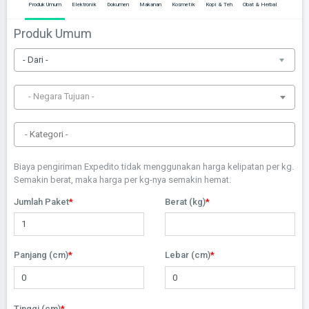
Produk Umum
Elektronik
Dokumen
Makanan
Kosmetik
Kopi & Teh
Obat & Herbal
Produk Umum
- Negara Tujuan -
Biaya pengiriman Expedito tidak menggunakan harga kelipatan per kg.
Semakin berat, maka harga per kg-nya semakin hemat.
Jumlah Paket
Berat (kg)
Panjang (cm)
Lebar (cm)
Tinggi (cm)