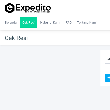
Beranda
Cek Resi
Hubungi Kami
FAQ
Tentang Kami
Cek Resi