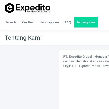
Beranda
Cek Resi
Hubungi Kami
FAQ
Tentang Kami
Tentang Kami
PT. Expedito Global Indonesia 
dengan international express air-
Citylink, SF Express, Moon Forwa