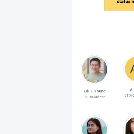
A.
Edi T. Young
CTO/C
CEO/Founder