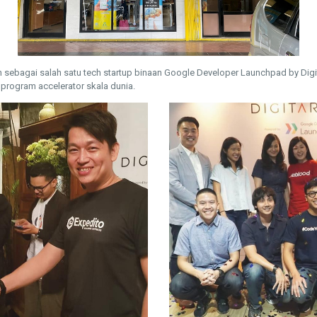
ih sebagai salah satu tech startup binaan Google Developer Launchpad by Dig
 program accelerator skala dunia.