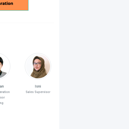
ian
Isni
eration
Sales Supervisor
isor
ng