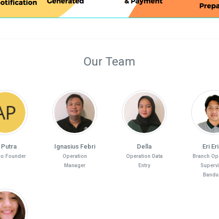
Our Team
 Putra
Ignasius Febri
Della
Eri Er
o Founder
Operation
Operation Data
Branch Op
Manager
Entry
Superv
Bandu